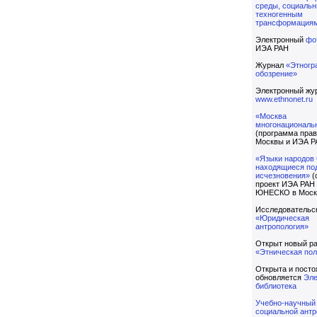
среды, социаль
техногенным
трансформация
Электронный
фо
ИЭА РАН
Журнал
«Этногр
обозрение»
Электронный жу
www.ethnonet.ru
«Москва
многонациональ
(программа прав
Москвы и ИЭА Р
«Языки народов 
находящиеся под
исчезновения»
(
проект ИЭА РАН
ЮНЕСКО в Моск
Исследовательск
«Юридическая
антропология»
Открыт новый р
«Этническая пол
Открыта и посто
обновляется
Эле
библиотека
Учебно-научный
социальной антр