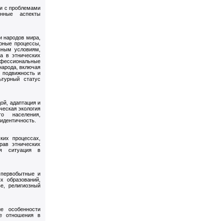
зи с проблемами
онные аспекты
и народов мира,
рные процессы,
нным условиям,
а в этнических
нфессиональные
народа, включая
 подвижность и
ьтурный статус
ой, адаптация и
ческая экология
го населения,
идентичность.
ких процессах,
рав этнических
ая ситуация в
 первобытные и
х образований,
е, религиозный
е особенности
е отношения в