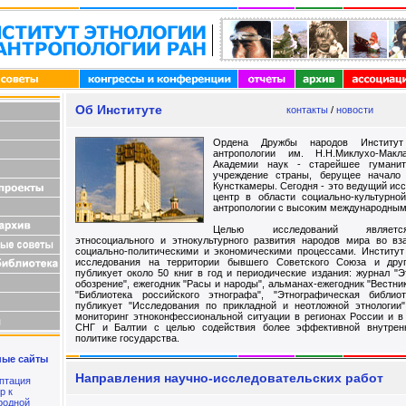
Об Институте
контакты
/
новости
Ордена Дружбы народов Институт
антропологии им. Н.Н.Миклухо-Макл
Академии наук - старейшее гуманит
учреждение страны, берущее начало
Кунсткамеры. Сегодня - это ведущий ис
центр в области социально-культурно
антропологии с высоким международным
Целью исследований являет
этносоциального и этнокультурного развития народов мира во вз
социально-политическими и экономическими процессами. Институт
исследования на территории бывшего Советского Союза и друг
публикует около 50 книг в год и периодические издания: журнал "
обозрение", ежегодник "Расы и народы", альманах-ежегодник "Вестник
"Библиотека российского этнографа", "Этнографическая библиот
публикует "Исследования по прикладной и неотложной этнологии"
мониторинг этноконфессиональной ситуации в регионах России и в
СНГ и Балтии с целью содействия более эффективной внутрен
политике государства.
ые сайты
Направления научно-исследовательских работ
птация
р к
родной