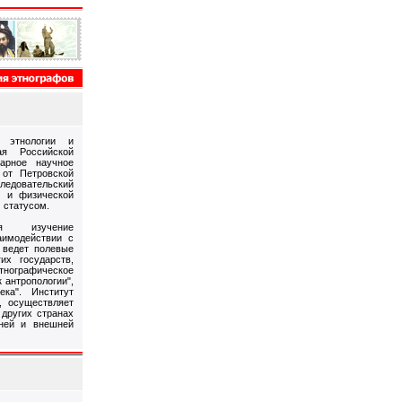
 этнологии и
ая Российской
арное научное
 от Петровской
следовательский
й и физической
 статусом.
ся изучение
аимодействии с
 ведет полевые
их государств,
Этнографическое
 антропологии",
ека". Институт
, осуществляет
 других странах
ней и внешней