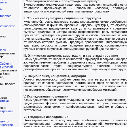
I. Эволюция человека и происхождение культур
ным и
Биолого-антропологическая характеристика древних популяций в свя
этногенеза, происхождение и эволюция человека, эволюци
м»
антропологии и исторической генетики, палеоантропология.
тоархив
II. Этнические культуры и социальные структуры
Культурно-бытовые, языковые, социально-экономические особенност
формирование и функционирование народной культуры, этнокульту
афическое
трансформация традиционных культур и их адаптация к совреме
бытовые традиции в исторической ретроспективе, роль государств
процессах, культура социальных групп и слоев, локальные и ко
рнал
группы, меньшинства и диаспоры. Особая тема - этнология русского 
этническую историю русских, традиции православия, миграционную
адаптацию русских в зонах позднего расселения, социально-кул
русских нового зарубежья, формирование русской идентичности.
ная»
ительства
III. Этническая экология, демография и картографирование
АН)
Взаимодействие этнических общностей с природой и социальной сред
жизнеобеспечение, проблемы сохранения этнокультурной среды, этни
Сибири,
переселенческих групп, социокультурная экология сельско
 угрозой
демографические процессы и их влияние на традиционную культуру и 
совместный
 и Бюро
IV. Национализм, конфликты, миграции
ве)
Анализ теоретических проблем этничности и ее роли в политичес
природа этнических конфликтов, соотношения прав человека и п
ий проект
меньшинств, этнонационализм и экстремизм, этнополитическ
постсоветских обществах, этнокультурные проблемы миграций.
V. Исследования по религии
аздел
Взаимодействие этнических традиций с различными конфессиями,
итика»
традиционные формы религиозных верований, история религиозны
взаимосвязь этнических и конфессиональных проблем в обществ
янно
экстремизм.
ктронная
VI. Гендерные исследования
Этносоциальные и этнокультурные проблемы семьи, этнически
 центр
функционирования семьи и семейных отношений, межличностны
опологии