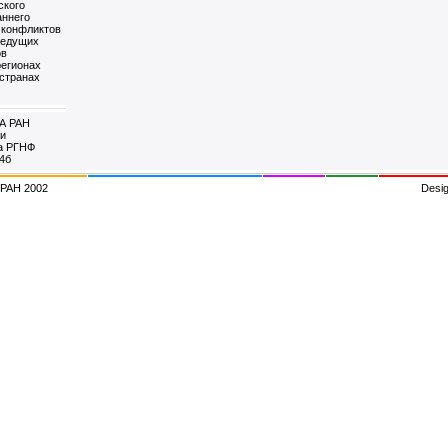
ского
аннего
 конфликтов
ведущих
ов
регионах
 странах
А РАН
ри
а РГНФ
04б
 РАН 2002
Desi