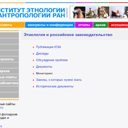
Этнология и российское законодательство
Публикации ИЭА
Доклады
Обсуждение проблем
Документы
Мониторинг
Законы, о которых нужно знать
Исторические документы
ые сайты
.ru
й фотоархив
одах и
ru