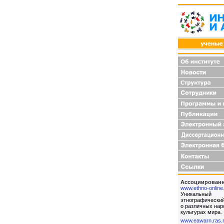
Ассоциированн
www.ethno-online
Уникальный
этнографически
о различных нар
культурах мира.
www.eawarn.ras.