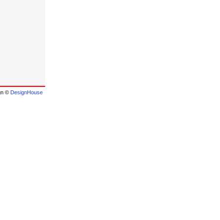
gn ©
DesignHouse