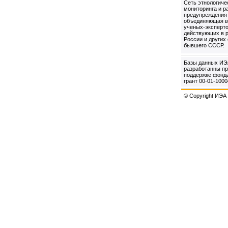
Сеть этнологиче
мониторинга и р
предупреждения
объединяющая 
ученых-эксперт
действующих в 
России и других
бывшего СССР.
Базы данных ИЭ
разработанны п
поддержке фонд
грант 00-01-100
© Copyright ИЭА